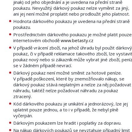
jinak) od jeho objednání a je uvedena na přední straně
poukazu. Nevyužitý dárkový poukaz nelze vyměnit za jiný,
ani jej není možné proplatit nebo prodloužit jeho platnost.
Hodnota dárkového poukazu je uvedena na přední straně
poukazu.
Prostřednictvím dárkového poukazu je možné platit pouze
internetovém obchodě
www.betasty.cz
V případě vrácení zboží, na jehož úhradu byl použit dárkový
poukaz, či v případě reklamace takového zboží, lze vystavi
poukaz nový nebo si zákazník může vybrat jiné zboží, pení
se v žádném případě nevrací.
Dárkový poukaz není možné směnit za hotové peníze.
V případě poškození, které by znemožňovalo nákup, se
dárkový poukaz stává neplatným a nelze za něj požadovat
náhradu, taktéž nelze požadovat náhradu za poukaz
ztracený.
Kód dárkového poukazu je unikátní a jednorázový, lze jej
uplatnit pouze jednou, a to i v případě, že nebyl plně
vyčerpán.
Dárkovým poukazem lze hradit i poplatky za dopravu.
Na nákup dárkových poukazů se nevztahuje případný limit