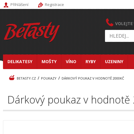
Přihlášení
Registrace
VOLEJTE
DELIKATESY
MOŠTY
VÍNO
RYBY
UZENINY
/
/
BETASTY.CZ
POUKAZY
DÁRKOVÝ POUKAZ V HODNOTĚ 2000KČ
Dárkový poukaz v hodnotě