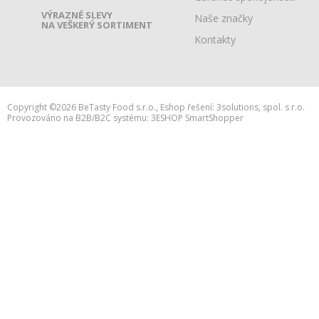
VÝRAZNÉ SLEVY
Naše značky
NA VEŠKERÝ SORTIMENT
Kontakty
Copyright ©2026 BeTasty Food s.r.o.,
Eshop řešení:
3solutions, spol. s r.o.
Provozováno na B2B/B2C systému:
3ESHOP SmartShopper
h:web2.adsafe.cz