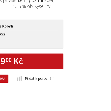
s přívlastkem, pozdní sběr,
ohol 13,5 % obj.Kyseliny
z Kobylí
752
09
Kč
00
Přidat k porovnání
ÍKU