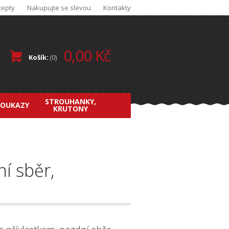
cepty
Nakupujte se slevou
Kontakty
0,00 Kč
Košík:
(
0
)
STROUHANKY,
POUKAZY
KRUTONY
í sběr,