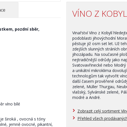
ace
VÍNO Z KOBYL
astkem, pozdní sběr,
Vinařství Víno z Kobylí hledej
podoblasti jihovýchodní Morav
pěstuje již osm set let. Už te
zdejších slunných stráních ob
jihozápadu. Na současné plo
nejtradičnější odrůdy jako na
Svatovavřinecké nebo Modrý Po
a unikátní mikroklima dovolu
technologům tak vytvořit víno 
další časem prověřené odrůdy,
zelené, Müller Thurgau, Neubu
vlašský, Sylvánské zelené, P
modré a André.
ěr víno bílé
Zobrazit celý sortiment Vín
Přehled všech prodávanýc
 je široká , ovocná s tóny
 plné, jemně ovocné, pikantní,