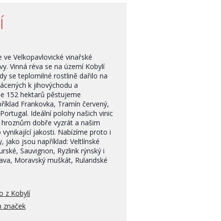
Í
te ve Velkopavlovické vinařské
y. Vinná réva se na území Kobylí
hdy se teplomilné rostlině dařilo na
rácených k jihovýchodu a
še 152 hektarů pěstujeme
příklad Frankovka, Tramín červený,
rtugal. Ideální polohy našich vinic
jí hroznům dobře vyzrát a našim
vynikající jakosti. Nabízíme proto i
 jako jsou například: Veltlínské
rské, Sauvignon, Ryzlink rýnský i
álava, Moravský muškát, Rulandské
o z Kobylí
h značek