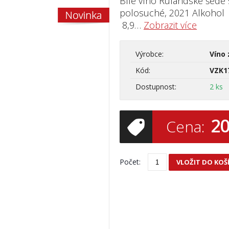
Bílé víno Rulandské šedé 
polosuché, 2021 Alk
8,9…
Zobrazit více
Výrobce:
Víno 
Kód:
VZK1
dostupnost:
2 ks
2
Cena:
Počet:
VLOŽIT DO KOŠ