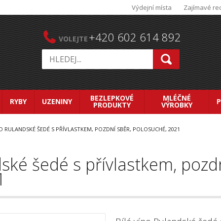
Výdejní místa
Zajímavé re
+420 602 614 892
VOLEJTE
BEZLEPKOVÉ
MLÉČNÉ
RYBY
UZENINY
PRODUKTY
VÝROBKY
NO RULANDSKÉ ŠEDÉ S PŘÍVLASTKEM, POZDNÍ SBĚR, POLOSUCHÉ, 2021
dské šedé s přívlastkem, pozdn
1