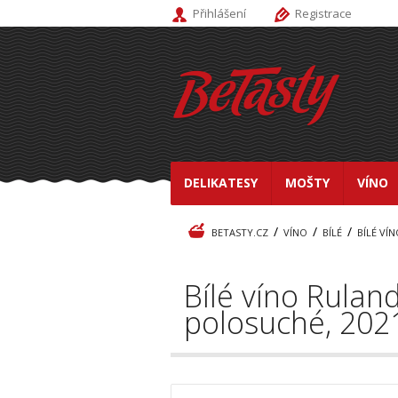
Přihlášení
Registrace
DELIKATESY
MOŠTY
VÍNO
/
/
/
BETASTY.CZ
VÍNO
BÍLÉ
BÍLÉ VÍ
Bílé víno Rulan
polosuché, 202