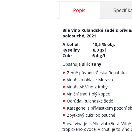
Popis
Specifik
Bílé víno Rulandské šedé s přívl
polosuché, 2021
Alkohol 13,5 % obj.
Kyseliny 8,9 g/l
Cukr 6,4 g/l
Obsahuje
siřičitany
Země původu :Česká Republika
Vinařská oblast: Morava
Vinařství: Víno z Kobylí
Viniční trať: Holý kopec
Odrůda: Rulandské šedé
Kategorie: s přívlastkem pozdní sb
Zbytkový cukr: polosuché
Barva vína je světle zlatožlutá. Vůně
tropického ovoce. V chuti je to víno