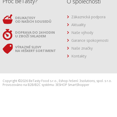
Proč BeTasty?
O společnosti
Zákaznická podpora
DELIKATESY
OD NAŠICH SOUSEDŮ
Aktuality
DOPRAVA DO 24 HODIN
Naše výhody
U ZBOŽÍ SKLADEM
Garance spokojenosti
VÝRAZNÉ SLEVY
Naše značky
NA VEŠKERÝ SORTIMENT
Kontakty
Copyright ©2026 BeTasty Food s.r.o.,
Eshop řešení:
3solutions, spol. s r.o.
Provozováno na B2B/B2C systému:
3ESHOP SmartShopper
h:web2.adsafe.cz