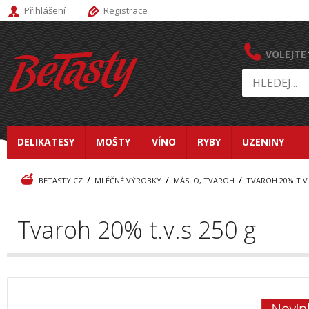
Přihlášení
Registrace
VOLEJTE
DELIKATESY
MOŠTY
VÍNO
RYBY
UZENINY
/
/
/
BETASTY.CZ
MLÉČNÉ VÝROBKY
MÁSLO, TVAROH
TVAROH 20% T.V.
Tvaroh 20% t.v.s 250 g