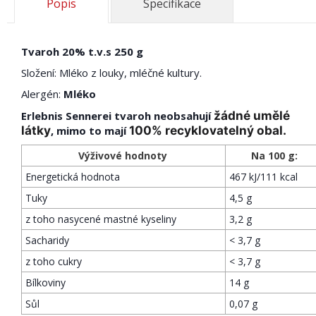
Popis
Specifikace
Tvaroh 20% t.v.s 250 g
Složení: Mléko z louky, mléčné kultury.
Alergén:
Mléko
žádné umělé
Erlebnis Sennerei tvaroh neobsahují
látky
100% recyklovatelný obal.
, mimo to mají
Výživové hodnoty
Na 100 g:
Energetická hodnota
467 kJ/111 kcal
Tuky
4,5 g
z toho nasycené mastné kyseliny
3,2 g
Sacharidy
< 3,7 g
z toho cukry
< 3,7 g
Bílkoviny
14 g
Sůl
0,07 g